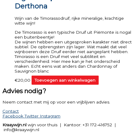
Derthona
Wijn van de Timorassodruif, rijke mineralige, krachtige
witte wijn!
De Timorasso is een typische Druif uit Piëmonte is nogal
een buitenbeentje!
De wijnen hebben een uitgesproken karakter niet direct
subtiel. De opbrengsten zijn lager. Wat maakt dat veel
wijnboeren deze Druif eerder niet aangeplant hebben.
Timorasso is een Druif met veel subtiliteit en
verscheidenheid. Hier mee kan je het onderscheid
maken. Echt eens wat anders dan Chardonnay of
Sauvignon blanc
€
20,00
Toevoegen aan winkelwagen
Advies nodig?
Neem contact met mij op voor een vrijblijven advies.
Contact
Facebook
Twitter
Instagram
Kraaywijn.nl
wijn voor thuis | Kantoor: +31 172-416752 |
info@kraaywijn.nl